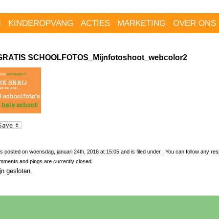
E
KINDEROPVANG
ACTIES
MARKETING
OVER ONS
GRATIS SCHOOLFOTOS_Mijnfotoshoot_webcolor2
s posted on woensdag, januari 24th, 2018 at 15:05 and is filed under . You can follow any re
mments and pings are currently closed.
jn gesloten.