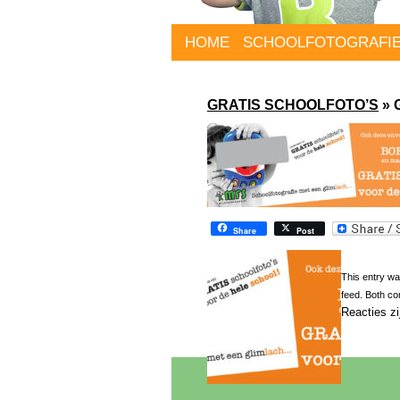
HOME
SCHOOLFOTOGRAFI
GRATIS SCHOOLFOTO’S
» 
Share
Post
This entry wa
feed. Both co
Reacties zi